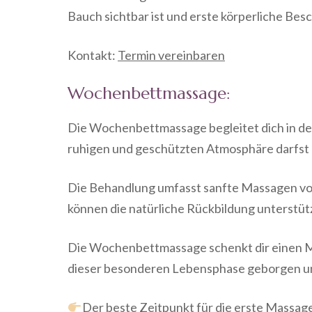
Bauch sichtbar ist und erste körperliche Be
Kontakt:
Termin vereinbaren
Wochenbettmassage:
Die Wochenbettmassage begleitet dich in der
ruhigen und geschützten Atmosphäre darfst
Die Behandlung umfasst sanfte Massagen vo
können die natürliche Rückbildung unterstüt
Die Wochenbettmassage schenkt dir einen Mo
dieser besonderen Lebensphase geborgen un
Der beste Zeitpunkt für die erste Massage