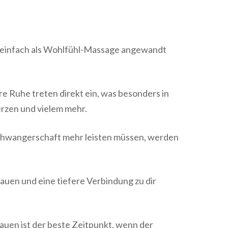
er einfach als Wohlfühl-Massage angewandt
e Ruhe treten direkt ein, was besonders in
erzen und vielem mehr.
 Schwangerschaft mehr leisten müssen, werden
auen und eine tiefere Verbindung zu dir
auen ist der beste Zeitpunkt, wenn der