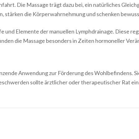
ahrt. Die Massage trägt dazu bei, ein natürliches Gleich
n, stärken die Körperwahrnehmung und schenken bewus
e und Elemente der manuellen Lymphdrainage. Diese reg
finden die Massage besonders in Zeiten hormoneller Ver
nzende Anwendung zur Förderung des Wohlbefindens. Sie 
schwerden sollte ärztlicher oder therapeutischer Rat ei