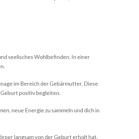
und seelisches Wohlbefinden. In einer
n.
nage im Bereich der Gebärmutter. Diese
Geburt positiv begleiten.
en, neue Energie zu sammeln und dich in
örper langsam von der Geburt erholt hat.