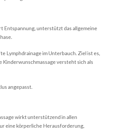
rt Entspannung, unterstützt das allgemeine
hase.
e Lymphdrainage im Unterbauch. Ziel ist es,
ie Kinderwunschmassage versteht sich als
lus angepasst.
sage wirkt unterstützend in allen
nur eine körperliche Herausforderung,