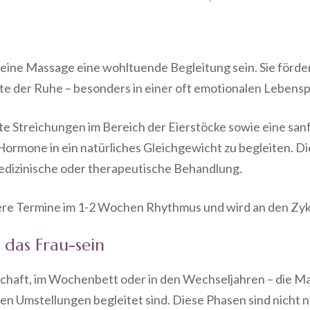
 eine Massage eine wohltuende Begleitung sein. Sie förde
 der Ruhe – besonders in einer oft emotionalen Lebensp
 Streichungen im Bereich der Eierstöcke sowie eine sanft
ormone in ein natürliches Gleichgewicht zu begleiten. D
dizinische oder therapeutische Behandlung.
e Termine im 1-2 Wochen Rhythmus und wird an den Zyk
das Frau-sein
haft, im Wochenbett oder in den Wechseljahren – die Mas
n Umstellungen begleitet sind. Diese Phasen sind nicht 